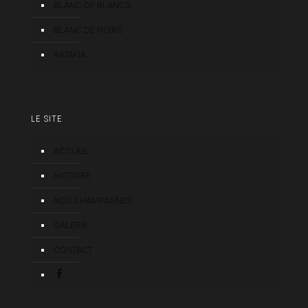
BLANC DE BLANCS
BLANC DE NOIRS
RATAFIA
LE SITE
ACCUEIL
HISTOIRE
NOS CHAMPAGNES
GALERIE
CONTACT
FACEBOOK