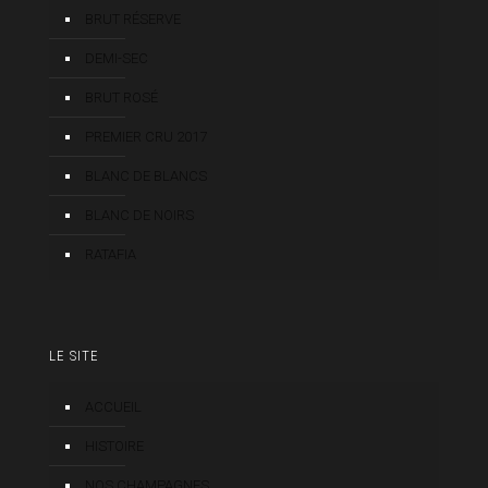
BRUT RÉSERVE
DEMI-SEC
BRUT ROSÉ
PREMIER CRU 2017
BLANC DE BLANCS
BLANC DE NOIRS
RATAFIA
LE SITE
ACCUEIL
HISTOIRE
NOS CHAMPAGNES